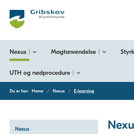
Nexus
Magtanvendelse
Styr
UTH og nødprocedure
Du er her:
Home
Nexus
E-learning
Nexu
Nexus